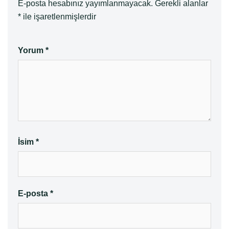
E-posta hesabınız yayımlanmayacak.
Gerekli alanlar
*
ile işaretlenmişlerdir
Yorum
*
İsim
*
E-posta
*