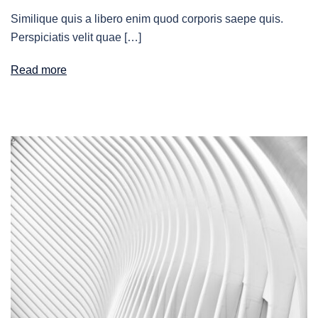
Similique quis a libero enim quod corporis saepe quis.
Perspiciatis velit quae […]
Read more